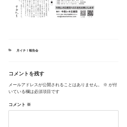
カ
月イチ！報告会
テ
ゴ
リ
ー
コメントを残す
メールアドレスが公開されることはありません。
※
が付
いている欄は必須項目です
コメント
※