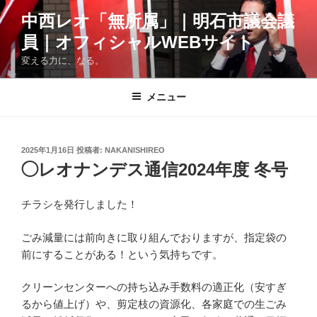
コ
中西レオ「無所属」｜明石市議会議
ン
員｜オフィシャルWEBサイト
テ
ン
変える力に、なる。
ツ
へ
メニュー
ス
キ
ッ
投
2025年1月16日
投稿者:
NAKANISHIREO
プ
稿
◯レオナンデス通信2024年度 冬号
日:
チラシを発行しました！
ごみ減量には前向きに取り組んでおりますが、指定袋の
前にすることがある！という気持ちです。
クリーンセンターへの持ち込み手数料の適正化（安すぎ
るから値上げ）や、剪定枝の資源化、各家庭での生ごみ