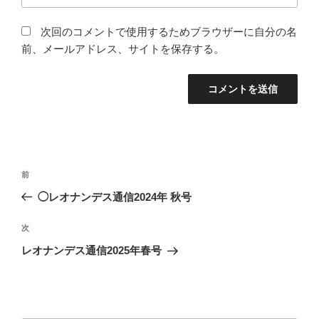
次回のコメントで使用するためブラウザーに自分の名
前、メールアドレス、サイトを保存する。
投
前
前
稿
の
◯レオナンデス通信2024年 秋号
ナ
投
ビ
稿
次
次
ゲ
の
レオナンデス通信2025年春号
投
ー
稿
シ
ョ